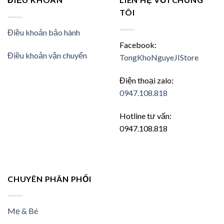
TÔI
Điều khoản bảo hành
Facebook:
Điều khoản vận chuyển
TongKhoNguyeJIStore
Điện thoại zalo:
0947.108.818
Hotline tư vấn:
0947.108.818
CHUYÊN PHÂN PHỐI
Mẹ & Bé