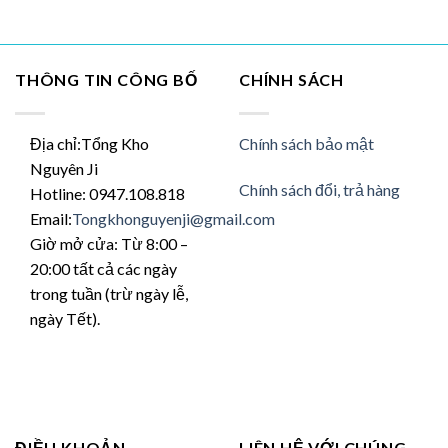
THÔNG TIN CÔNG BỐ
CHÍNH SÁCH
Địa chỉ:Tổng Kho
Chính sách bảo mật
Nguyên Ji
Chính sách đổi, trả hàng
Hotline: 0947.108.818
Email:
Tongkhonguyenji@gmail.com
Giờ mở cửa: Từ 8:00 –
20:00 tất cả các ngày
trong tuần (trừ ngày lễ,
ngày Tết).
ĐIỀU KHOẢN
LIÊN HỆ VỚI CHÚNG