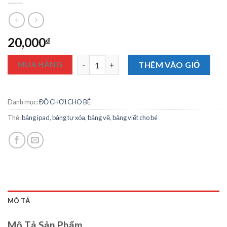
20,000
₫
Bảng viết thông minh LCD tự xoá (Đơn Sắc)8
MUA HÀNG
THÊM VÀO GIỎ
Danh mục:
ĐỒ CHƠI CHO BÉ
Thẻ:
bảng ipad
,
bảng tự xóa
,
bảng vẽ
,
bảng viết cho bé
MÔ TẢ
Mô Tả Sản Phẩm