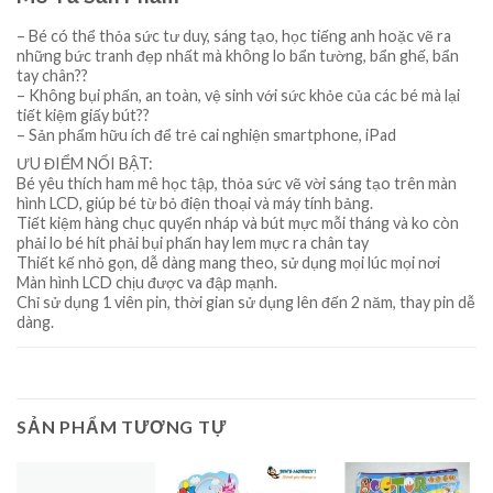
– Bé có thể thỏa sức tư duy, sáng tạo, học tiếng anh hoặc vẽ ra
những bức tranh đẹp nhất mà không lo bẩn tường, bẩn ghế, bẩn
tay chân??
– Không bụi phấn, an toàn, vệ sinh với sức khỏe của các bé mà lại
tiết kiệm giấy bút??
– Sản phẩm hữu ích để trẻ cai nghiện smartphone, iPad
ƯU ĐIỂM NỔI BẬT:
Bé yêu thích ham mê học tập, thỏa sức vẽ vời sáng tạo trên màn
hình LCD, giúp bé từ bỏ điện thoại và máy tính bảng.
Tiết kiệm hàng chục quyển nháp và bút mực mỗi tháng và ko còn
phải lo bé hít phải bụi phấn hay lem mực ra chân tay
Thiết kế nhỏ gọn, dễ dàng mang theo, sử dụng mọi lúc mọi nơi
Màn hình LCD chịu được va đập mạnh.
Chỉ sử dụng 1 viên pin, thời gian sử dụng lên đến 2 năm, thay pin dễ
dàng.
SẢN PHẨM TƯƠNG TỰ