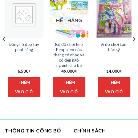
HẾT HÀNG
Đồng hồ đeo tay
Bộ đồ chơi heo
Vỉ đồ chơi Làm
phát sáng
Peppa leo cầu
bác sỹ
thang có nhạc và
có đèn ngộ
nghĩnh cho bé
6,500
₫
49,000
₫
14,000
₫
THÊM
THÊM
THÊM
VÀO GIỎ
VÀO GIỎ
VÀO GIỎ
THÔNG TIN CÔNG BỐ
CHÍNH SÁCH