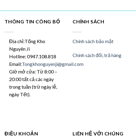
thể.
Các
tùy
THÔNG TIN CÔNG BỐ
CHÍNH SÁCH
chọn
có
thể
được
Địa chỉ:Tổng Kho
Chính sách bảo mật
chọn
Nguyên Ji
trên
Chính sách đổi, trả hàng
Hotline: 0947.108.818
trang
Email:
Tongkhonguyenji@gmail.com
sản
Giờ mở cửa: Từ 8:00 –
phẩm
20:00 tất cả các ngày
trong tuần (trừ ngày lễ,
ngày Tết).
ĐIỀU KHOẢN
LIÊN HỆ VỚI CHÚNG