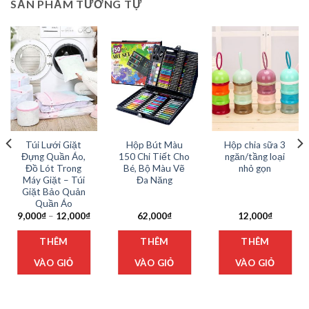
SẢN PHẨM TƯƠNG TỰ
Túi Lưới Giặt
Hộp Bút Màu
Hộp chia sữa 3
Đựng Quần Áo,
150 Chi Tiết Cho
ngăn/tầng loại
Đồ Lót Trong
Bé, Bộ Màu Vẽ
nhỏ gọn
Máy Giặt – Túi
Đa Năng
Giặt Bảo Quản
Quần Áo
Khoảng
9,000
₫
–
12,000
₫
62,000
₫
12,000
₫
giá:
Sản
từ
THÊM
THÊM
THÊM
phẩm
9,000₫
đến
này
12,000₫
VÀO GIỎ
VÀO GIỎ
VÀO GIỎ
có
nhiều
biến