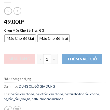
49,000
₫
Chọn Màu Cho Bé Trai, Gái
Màu Cho Bé Gái
Màu Cho Bé Trai
Bệ Lót Thu Nhỏ Bồn Cầu Có Tay Vịn Hình C
MUA HÀNG
THÊM VÀO GIỎ
SKU:
Không áp dụng
Danh mục:
DỤNG CỤ
,
ĐỒ GIA DỤNG
Thẻ:
bệ bồn cầu cho bé
,
bệ lót bồn cầu cho bé
,
bệ thu nhỏ bồn cầu cho bé
,
bệ_bồn_cầu_cho_bé
,
bethunhoboncauchobe