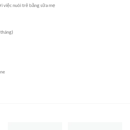
i việc nuôi trẻ bằng sữa mẹ
 tháng)
one