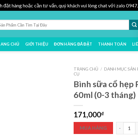
h đặt hàng hoặc cần tư vấn, quý khách vui lòng chat với zalo 09
RANG CHỦ
GIỚI THIỆU
ĐƠN HÀNG ĐÃ ĐẶT
THANH TOÁN
LI
TRANG CHỦ
/
DANH MỤC SẢN
CỤ
Bình sữa cổ hẹp
60ml (0-3 tháng)
171,000
₫
Bình sữa c
MUA HÀNG