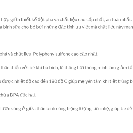
hợp giữa thiết kế đột phá và chất liệu cao cấp nhất, an toàn nhất
 bình sữa cho bé bởi những đặc tính ưu việt mà chất liệu này mang
phá và chất liệu Polyphenylsulfone cao cấp nhất.
hân thiện với bé khi bú bình, lỗ thông hơi thông minh làm giảm tố
u được nhiệt độ cao đến 180 độ C giúp mẹ yên tâm khi tiệt trùng 
chứa BPA độc hại.
 lượn sóng ở giữa thân bình cùng trọng lượng siêu nhẹ, giúp bé d