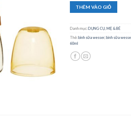
THÊM VÀO GIỎ
Danh mục:
DỤNG CỤ
,
MẸ & BÉ
Thẻ:
bình sữa wesser
,
bình sữa wesse
60ml