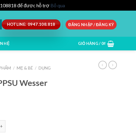
47.108818 để được hỗ trợ
Bỏ qua
HOTLINE: 0947.108.818
ĐĂNG NHẬP / ĐĂNG KÝ
ÊN HỆ
GIỎ HÀNG /
0
₫
 PHẨM
/
MẸ & BÉ
/
DỤNG
 PPSU Wesser
ổ hẹp PPSU Wesser 60ml (0-3 tháng) số lượng