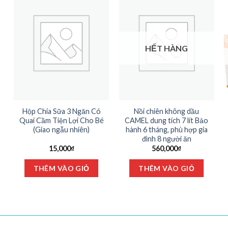
HẾT HÀNG
Hộp Chia Sữa 3 Ngăn Có
Nồi chiên không dầu
Quai Cầm Tiện Lợi Cho Bé
CAMEL dung tích 7 lít Bảo
(Giao ngẫu nhiên)
hành 6 tháng, phù hợp gia
đình 8 người ăn
15,000
₫
560,000
₫
ản
THÊM VÀO GIỎ
THÊM VÀO GIỎ
hẩm
ày
ó
iều
ến
ể.