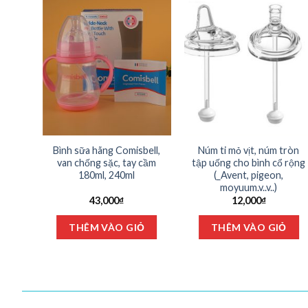
, Có
Bình sữa hãng Comisbell,
Núm ti mỏ vịt, núm tròn
như
van chống sặc, tay cầm
tập uống cho bình cổ rộng
180ml, 240ml
(_Avent, pigeon,
moyuum.v..v..)
43,000
₫
12,000
₫
Sản
S
Ỏ
THÊM VÀO GIỎ
THÊM VÀO GIỎ
phẩm
p
này
n
có
c
nhiều
nh
biến
bi
thể.
th