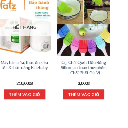
HẾT HÀNG
Máy hâm sữa, thức ăn siêu
Cọ, Chổi Quét Dầu Bằng
Bát 
tốc 3 chức năng Fatzbaby
Silicon an toàn thựcphẩm
có 
– Chổi Phết Gia Vị
210,000
₫
3,000
₫
THÊM VÀO GIỎ
THÊM VÀO GIỎ