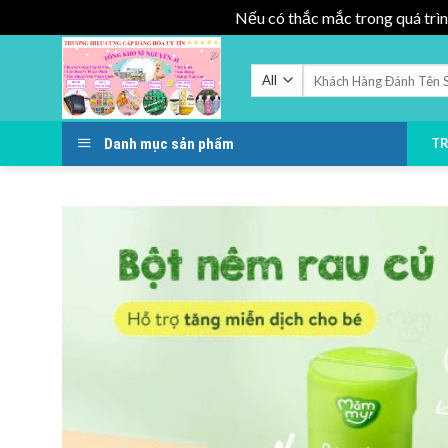
Nếu có thắc mắc trong quá trìn
Skip
to
Tìm
kiếm:
content
Danh mục sản phẩm
T