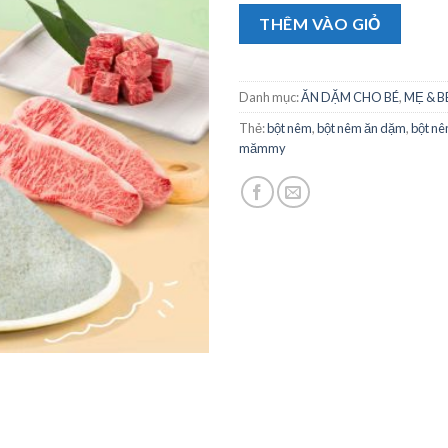
THÊM VÀO GIỎ
Danh mục:
ĂN DẶM CHO BÉ
,
MẸ & B
Thẻ:
bột nêm
,
bột nêm ăn dặm
,
bột nê
mămmy