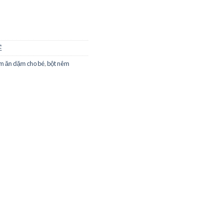
É
m ăn dặm cho bé
,
bột nêm