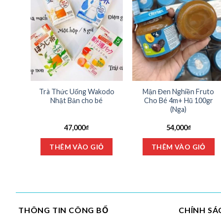
R
Trà Thức Uống Wakodo
Mận Đen Nghiền Fruto
 Đức
Nhật Bản cho bé
Cho Bé 4m+ Hũ 100gr
00g
(Nga)
47,000
₫
54,000
₫
Sản
Ỏ
THÊM VÀO GIỎ
THÊM VÀO GIỎ
phẩm
này
có
nhiều
biến
thể.
THÔNG TIN CÔNG BỐ
CHÍNH SÁ
Các