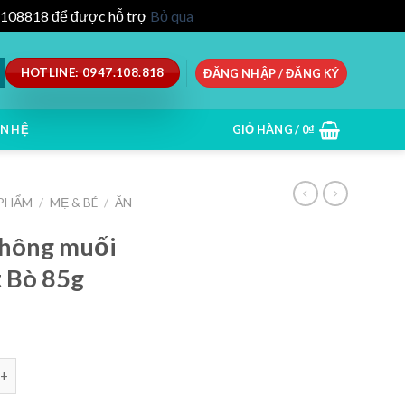
47.108818 để được hỗ trợ
Bỏ qua
HOTLINE: 0947.108.818
ĐĂNG NHẬP / ĐĂNG KÝ
ÊN HỆ
GIỎ HÀNG /
0
₫
 PHẨM
/
MẸ & BÉ
/
ĂN
không muối
 Bò 85g
au củ không muối Mămmy - Vị Thịt Bò 85g số lượng