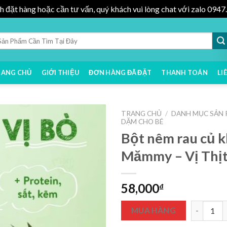
h đặt hàng hoặc cần tư vấn, quý khách vui lòng chat với zalo 09
RANG CHỦ
GIỚI THIỆU
ĐƠN HÀNG ĐÃ ĐẶT
THANH TOÁN
LI
TRANG CHỦ
/
DANH MỤC SẢN
DẶM CHO BÉ
Bột nêm rau củ 
Mămmy – Vị Thịt
58,000
₫
Bột nêm r
MUA HÀNG