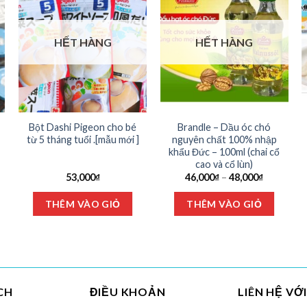
HẾT HÀNG
HẾT HÀNG
Bột Dashi Pigeon cho bé
Brandle – Dầu óc chó
từ 5 tháng tuổi .[mẫu mới ]
nguyên chất 100% nhập
khẩu Đức – 100ml (chai cổ
cao và cổ lùn)
Khoảng
53,000
₫
46,000
₫
–
48,000
₫
giá:
Sản
Sản
từ
THÊM VÀO GIỎ
THÊM VÀO GIỎ
phẩm
46,000₫
phẩm
đến
này
này
48,000₫
có
có
nhiều
nhiều
biến
biến
thể.
thể.
CH
ĐIỀU KHOẢN
LIÊN HỆ VỚ
Các
Các