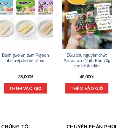
Bánh gạo ăn dặm Pigeon
Dầu oliu nguyên chất
Bột
nhiều vị cho bé từ 6m
Ajinomoto Nhật Bản 70g
cho bé ăn dặm
35,000
₫
48,000
₫
THÊM VÀO GIỎ
THÊM VÀO GIỎ
I CHÚNG TÔI
CHUYÊN PHÂN PHỐI