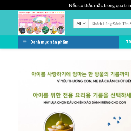
Nếu có thắc mắc trong quá trìn
Skip
to
Tìm
kiếm:
content
Danh mục sản phẩm
T