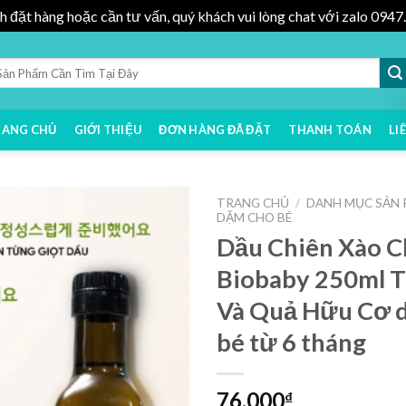
h đặt hàng hoặc cần tư vấn, quý khách vui lòng chat với zalo 09
RANG CHỦ
GIỚI THIỆU
ĐƠN HÀNG ĐÃ ĐẶT
THANH TOÁN
LI
TRANG CHỦ
/
DANH MỤC SẢN
DẶM CHO BÉ
Dầu Chiên Xào 
Biobaby 250ml T
Và Quả Hữu Cơ d
bé từ 6 tháng
76,000
₫