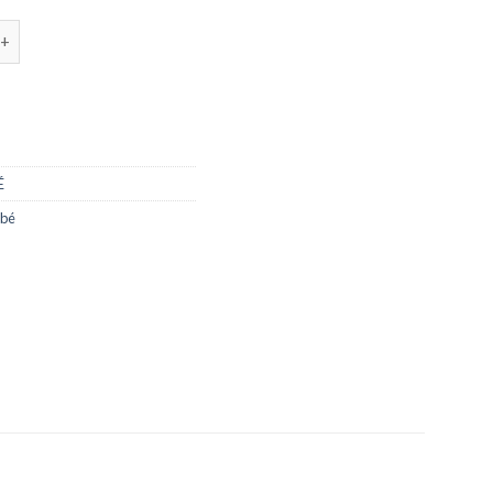
 Xào Cho Bé Ăn Dặm Biobaby 250ml Từ 5 Loại Hạt Và Quả Hữu Cơ dà
É
 bé