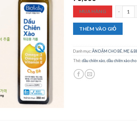
Dầu Chiên
MUA HÀNG
THÊM VÀO GIỎ
Danh mục:
ĂN DẶM CHO BÉ
,
MẸ & B
Thẻ:
dầu chiên xào
,
dầu chiên xào cho