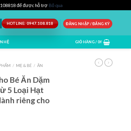
47.108818 để được hỗ trợ
Bỏ qua
HOTLINE: 0947.108.818
ĐĂNG NHẬP / ĐĂNG KÝ
ÊN HỆ
GIỎ HÀNG /
0
₫
 PHẨM
/
MẸ & BÉ
/
ĂN
Cho Bé Ăn Dặm
ừ 5 Loại Hạt
ành riêng cho