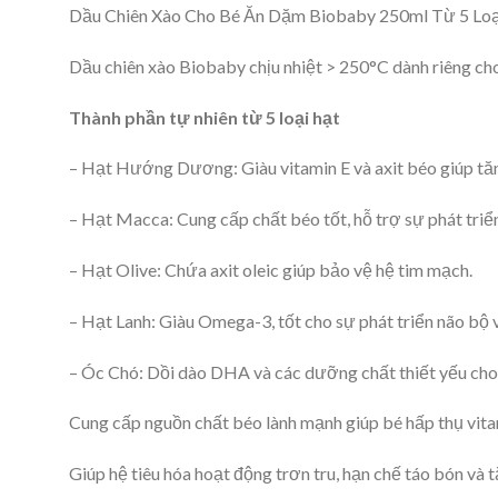
Dầu Chiên Xào Cho Bé Ăn Dặm Biobaby 250ml Từ 5 Loại
Dầu chiên xào Biobaby chịu nhiệt > 250°C dành riêng ch
Thành phần tự nhiên từ 5 loại hạt
– Hạt Hướng Dương: Giàu vitamin E và axit béo giúp tă
– Hạt Macca: Cung cấp chất béo tốt, hỗ trợ sự phát triển 
– Hạt Olive: Chứa axit oleic giúp bảo vệ hệ tim mạch.
– Hạt Lanh: Giàu Omega-3, tốt cho sự phát triển não bộ và
– Óc Chó: Dồi dào DHA và các dưỡng chất thiết yếu cho
Cung cấp nguồn chất béo lành mạnh giúp bé hấp thụ vitam
Giúp hệ tiêu hóa hoạt động trơn tru, hạn chế táo bón và