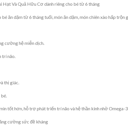
 Hạt Và Quả Hữu Cơ dành riêng cho bé từ 6 tháng
o bé ăn dặm từ 6 tháng tuổi, món ăn dặm, món chiên xào hấp trộn
ng cường hệ miễn dịch.
trí não.
 thị giác.
 bé.
in tốt hơn, hỗ trợ phát triển trí não và hệ thần kinh nhờ Omega-
 tăng cường sức đề kháng