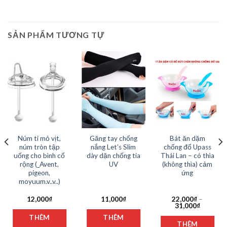
SẢN PHẨM TƯƠNG TỰ
Núm ti mỏ vịt,
Găng tay chống
Bát ăn dặm
núm tròn tập
nắng Let’s Slim
chống đổ Upass
uống cho bình cổ
dày dặn chống tia
Thái Lan – có thìa
rộng (_Avent,
UV
(không thìa) cảm
pigeon,
ứng
moyuum.v..v..)
12,000
₫
11,000
₫
22,000
₫
–
Khoảng
31,000
₫
n
Sản
giá:
Sản
THÊM
THÊM
hẩm
phẩm
từ
THÊM
phẩ
22,000₫