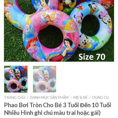
TRANG CHỦ
/
DANH MỤC SẢN PHẨM
/
MẸ & BÉ
/
DỤNG CỤ
Phao Bơi Tròn Cho Bé 3 Tuổi Đến 10 Tuổi
Nhiều Hình ghi chú màu trai hoặc gái)