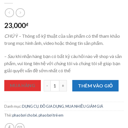
23,000
₫
CHÚ
Ý – Thông số kỹ thuật của sản phẩm có thể tham khảo
trong mục hình ảnh, video hoặc thông tin sản phẩm.
–
Sau
khi nhận hàng bạn có bất kỳ câu hỏi nào về shop và sản
phẩm, vui lòng liên hệ với
chú
ng tôi và
chú
ng tôi sẽ giúp bạn
giải quyết vấn đề sớm nhất có thể
Phao Bơi Tròn Cho Bé 3 Tuổi Đến 10 Tuổi Nh
MUA HÀNG
THÊM VÀO GIỎ
Danh mục:
DỤNG CỤ
,
ĐỒ GIA DỤNG
,
MUA NHIỀU GIẢM GIÁ
Thẻ:
phao bơi cho bé
,
phao bơi trẻ em