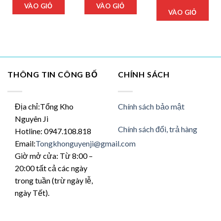
y
này
đến
VÀO GIỎ
VÀO GIỎ
này
31,000₫
có
VÀO GIỎ
có
iều
nhiều
nhi
ến
biến
biế
ể.
thể.
thể.
c
Các
Các
y
tùy
tùy
THÔNG TIN CÔNG BỐ
CHÍNH SÁCH
ọn
chọn
chọ
có
có
ể
thể
thể
ược
được
Địa chỉ:Tổng Kho
Chính sách bảo mật
đượ
ọn
chọn
Nguyên Ji
chọ
ên
trên
Chính sách đổi, trả hàng
Hotline: 0947.108.818
trên
ang
trang
Email:
Tongkhonguyenji@gmail.com
tran
n
sản
sản
Giờ mở cửa: Từ 8:00 –
hẩm
phẩm
phẩ
20:00 tất cả các ngày
trong tuần (trừ ngày lễ,
ngày Tết).