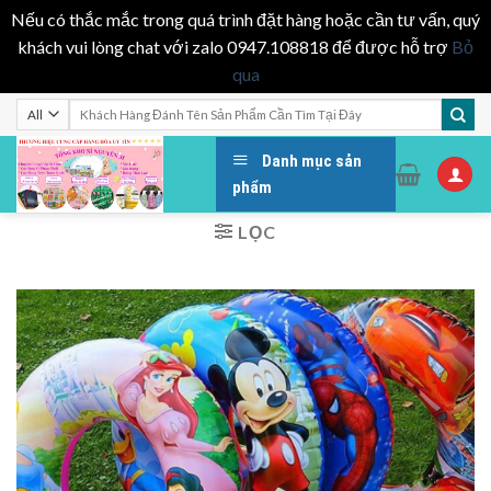
Nếu có thắc mắc trong quá trình đặt hàng hoặc cần tư vấn, quý
khách vui lòng chat với zalo 0947.108818 để được hỗ trợ
Bỏ
qua
Skip
Tìm
kiếm:
to
content
Danh mục sản
phẩm
LỌC