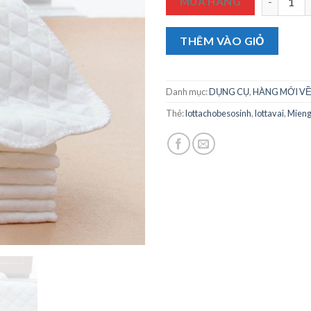
MUA HÀNG
THÊM VÀO GIỎ
Danh mục:
DỤNG CỤ
,
HÀNG MỚI V
Thẻ:
lottachobesosinh
,
lottavai
,
Mieng