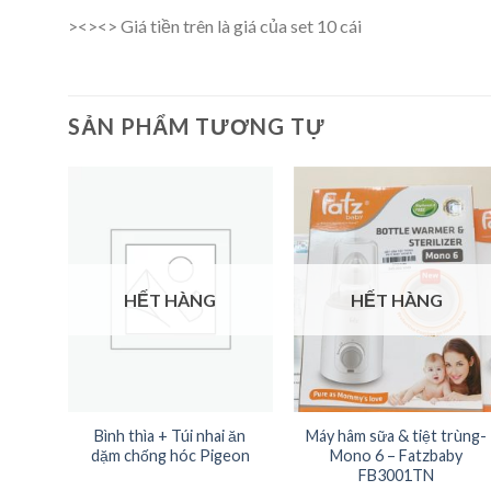
><><> Giá tiền trên là giá của set 10 cái
SẢN PHẨM TƯƠNG TỰ
HẾT HÀNG
HẾT HÀNG
ay ăn
Bình thìa + Túi nhai ăn
Máy hâm sữa & tiệt trùng-
 chịu
dặm chống hóc Pigeon
Mono 6 – Fatzbaby
hứa
FB3001TN