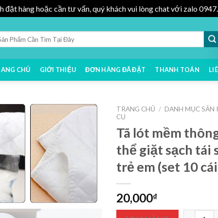
h đặt hàng hoặc cần tư vấn, quý khách vui lòng chat với zalo 09
RANG CHỦ
GIỚI THIỆU
ĐƠN HÀNG ĐÃ ĐẶT
THANH TOÁN
LI
TRANG CHỦ
/
DANH MỤC SẢN
CỤ
Tã lót mềm thôn
thể giặt sạch tái
trẻ em (set 10 cái
20,000
₫
Tã lót mềm