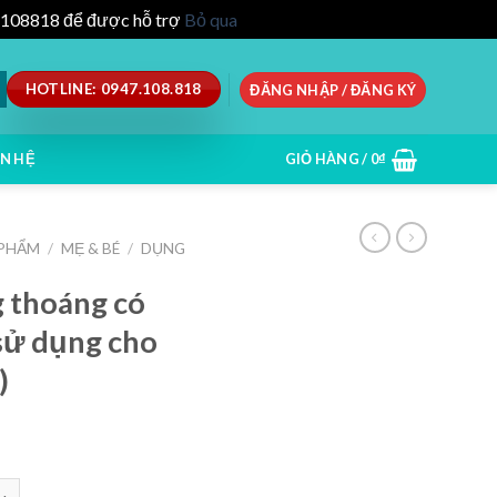
47.108818 để được hỗ trợ
Bỏ qua
HOTLINE: 0947.108.818
ĐĂNG NHẬP / ĐĂNG KÝ
ÊN HỆ
GIỎ HÀNG /
0
₫
 PHẨM
/
MẸ & BÉ
/
DỤNG
g thoáng có
 sử dụng cho
)
 thông thoáng có thể giặt sạch tái sử dụng cho trẻ em (set 10 cái)