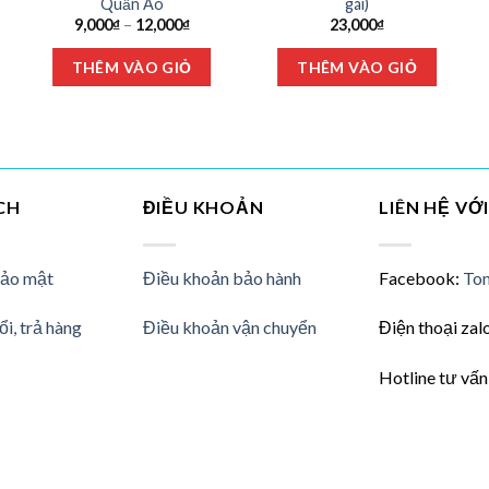
Quần Áo
gái)
Khoảng
9,000
₫
–
12,000
₫
23,000
₫
giá:
Sản
từ
THÊM VÀO GIỎ
THÊM VÀO GIỎ
9,000₫
phẩm
đến
này
12,000₫
có
nhiều
biến
thể.
CH
ĐIỀU KHOẢN
LIÊN HỆ VỚ
Các
tùy
chọn
bảo mật
Điều khoản bảo hành
Facebook:
Ton
có
thể
ổi, trả hàng
Điều khoản vận chuyển
Điện thoại zal
được
chọn
Hotline tư vấ
trên
trang
sản
phẩm