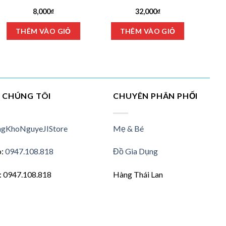
8,000
₫
32,000
₫
Sản
Sản
THÊM VÀO GIỎ
THÊM VÀO GIỎ
phẩm
phẩm
này
này
có
có
nhiều
nhiều
biến
biến
thể.
thể.
I CHÚNG TÔI
CHUYÊN PHÂN PHỐI
Các
Các
tùy
tùy
chọn
chọn
gKhoNguyeJIStore
Mẹ & Bé
có
có
thể
thể
o:
0947.108.818
Đồ Gia Dụng
được
được
chọn
chọn
n: 0947.108.818
Hàng Thái Lan
trên
trên
trang
trang
sản
sản
phẩm
phẩm