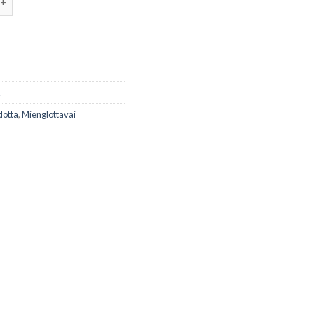
Ề
lotta
,
Mienglottavai