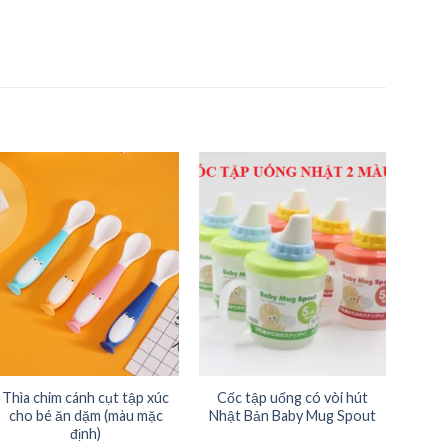
Thìa chim cánh cụt tập xúc
Cốc tập uống có vòi hút
Khuô
cho bé ăn dặm (màu mặc
Nhật Bản Baby Mug Spout
định)