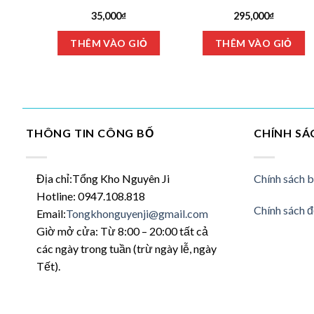
bé
35,000
₫
295,000
₫
Sản
Ỏ
THÊM VÀO GIỎ
THÊM VÀO GIỎ
phẩm
này
có
nhiều
biến
thể.
THÔNG TIN CÔNG BỐ
CHÍNH SÁ
Các
tùy
chọn
Địa chỉ:Tổng Kho Nguyên Ji
Chính sách 
có
Hotline: 0947.108.818
thể
Chính sách đ
Email:
Tongkhonguyenji@gmail.com
được
Giờ mở cửa: Từ 8:00 – 20:00 tất cả
chọn
các ngày trong tuần (trừ ngày lễ, ngày
trên
Tết).
trang
sản
phẩm