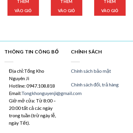
THÊM
THÊM
THÊM
hẩm
₫
VÀO GIỎ
VÀO GIỎ
VÀO GIỎ
y
₫
iều
ến
ể.
c
y
THÔNG TIN CÔNG BỐ
CHÍNH SÁCH
ọn
ể
Địa chỉ:Tổng Kho
Chính sách bảo mật
ược
Nguyên Ji
ọn
Chính sách đổi, trả hàng
Hotline: 0947.108.818
ên
Email:
Tongkhonguyenji@gmail.com
ang
n
Giờ mở cửa: Từ 8:00 –
hẩm
20:00 tất cả các ngày
trong tuần (trừ ngày lễ,
ngày Tết).