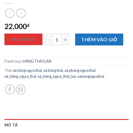
22,000
₫
Xà Phòng Tắm Con Ngựa Top Country 75g Thá
MUA HÀNG
THÊM VÀO GIỎ
Danh mục:
HÀNG THÁI LAN
Thẻ:
xà bông ngựa thái
,
xà bông thái
,
xà phòng ngựa thái
,
xà_bông_ngựa_thái
,
xà_bông_ngựa_thái_lan
,
xabongnguathai
MÔ TẢ