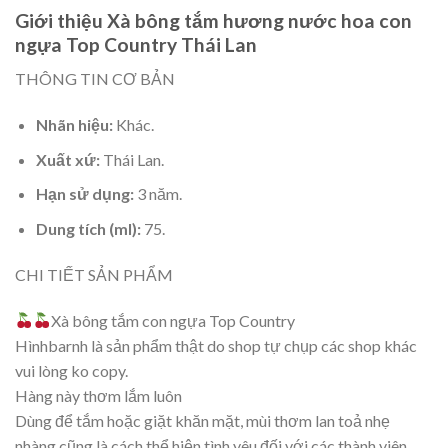
Giới thiệu Xà bông tắm hương nước hoa con
ngựa Top Country Thái Lan
THÔNG TIN CƠ BẢN
Nhãn hiệu:
Khác.
Xuất xứ:
Thái Lan.
Hạn sử dụng:
3 năm.
Dung tích (ml):
75.
CHI TIẾT SẢN PHẨM
Xà bông tắm con ngựa Top Country
Hìnhbarnh là sản phẩm thật do shop tự chụp các shop khác
vui lòng ko copy.
Hàng này thơm lắm luôn
Dùng để tắm hoặc giặt khăn mặt, mùi thơm lan toả nhẹ
nhàng cũng là cách thể hiện tình yêu đối với các thành viên