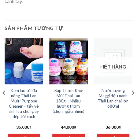
cánh tay.
SẢN PHẨM TƯƠNG TỰ
HẾT HÀNG
Kem lau túi đa
Sáp Thơm Khử
Nước tương
năng Thái Lan
Mùi Thái Lan
Maggi đậu nành
Multi Purpose
180g – Nhiều
Thái Lan chai lớn
Cleaner – tẩy vệ
hương thơm
680ml
sinh lau chùi giày
(chọn ngẫu nhiên)
dép túi xách
35,000
₫
44,000
₫
36,000
₫
g
n