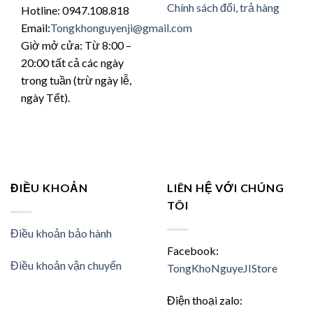
trang
Chính sách đổi, trả hàng
Hotline: 0947.108.818
sản
Email:
Tongkhonguyenji@gmail.com
phẩm
Giờ mở cửa: Từ 8:00 –
20:00 tất cả các ngày
trong tuần (trừ ngày lễ,
ngày Tết).
ĐIỀU KHOẢN
LIÊN HỆ VỚI CHÚNG
TÔI
Điều khoản bảo hành
Facebook:
Điều khoản vận chuyển
TongKhoNguyeJIStore
Điện thoại zalo: