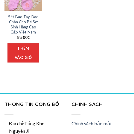
Sét Bao Tay, Bao
Chân Cho Bé Sơ
Sinh Hàng Cao
Cấp Việt Nam
8,500
₫
Sản
THÊM
phẩm
này
VÀO GIỎ
có
nhiều
biến
thể.
Các
tùy
chọn
THÔNG TIN CÔNG BỐ
CHÍNH SÁCH
có
thể
được
Địa chỉ:Tổng Kho
Chính sách bảo mật
chọn
trên
Nguyên Ji