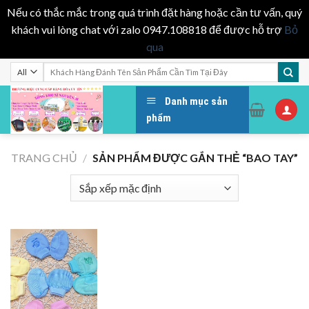
Nếu có thắc mắc trong quá trình đặt hàng hoặc cần tư vấn, quý
khách vui lòng chat với zalo 0947.108818 để được hỗ trợ
Bỏ
qua
Skip
Tìm
kiếm:
to
content
Danh mục sản
phẩm
TRANG CHỦ
/
SẢN PHẨM ĐƯỢC GẮN THẺ “BAO TAY”