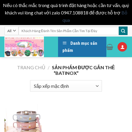
Nếu có thắc mắc trong quá trình đặt hàng hoặc cần tư vấn, quý
khách vui lòng chat với zalo 0947.108818 để được hỗ trợ
Bỏ
qua
Skip
Tìm
kiếm:
to
content
Danh mục sản
phẩm
TRANG CHỦ
/
SẢN PHẨM ĐƯỢC GẮN THẺ
“BATINOX”