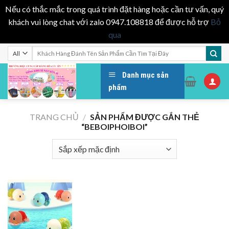
Nếu có thắc mắc trong quá trình đặt hàng hoặc cần tư vấn, quý
khách vui lòng chat với zalo 0947.108818 để được hỗ trợ
Bỏ
qua
Skip
Tìm
kiếm:
to
content
Danh mục sản
phẩm
TRANG CHỦ
/
SẢN PHẨM ĐƯỢC GẮN THẺ
“BEBOIPHOIBOI”