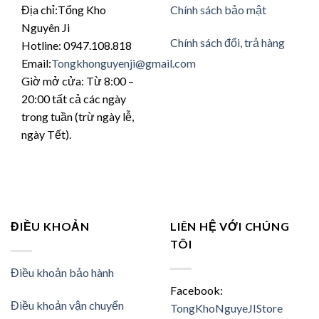
Địa chỉ:Tổng Kho
Chính sách bảo mật
chọn
trên
Nguyên Ji
trang
Chính sách đổi, trả hàng
Hotline: 0947.108.818
sản
Email:
Tongkhonguyenji@gmail.com
phẩm
Giờ mở cửa: Từ 8:00 –
20:00 tất cả các ngày
trong tuần (trừ ngày lễ,
ngày Tết).
ĐIỀU KHOẢN
LIÊN HỆ VỚI CHÚNG
TÔI
Điều khoản bảo hành
Facebook:
Điều khoản vận chuyển
TongKhoNguyeJIStore