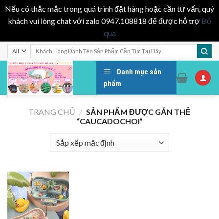
Nếu có thắc mắc trong quá trình đặt hàng hoặc cần tư vấn, quý
khách vui lòng chat với zalo 0947.108818 để được hỗ trợ
Bỏ
qua
Skip
Tìm
kiếm:
to
content
Danh mục sản
phẩm
TRANG CHỦ
/
SẢN PHẨM ĐƯỢC GẮN THẺ
“CAUCADOCHOI”