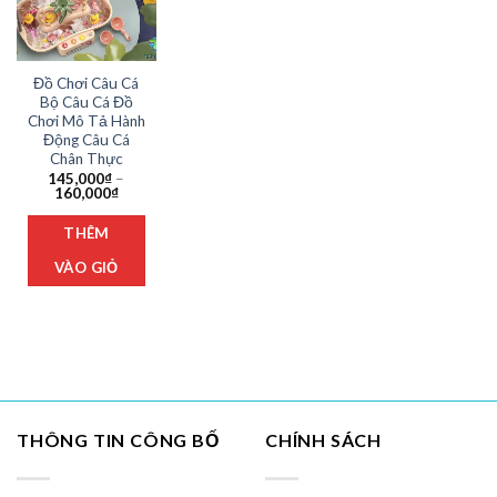
Đồ Chơi Câu Cá
Bộ Câu Cá Đồ
Chơi Mô Tả Hành
Động Câu Cá
Chân Thực
145,000
₫
–
Khoảng
160,000
₫
giá:
Sản
từ
THÊM
phẩm
145,000₫
đến
này
160,000₫
VÀO GIỎ
có
nhiều
biến
thể.
Các
tùy
chọn
THÔNG TIN CÔNG BỐ
CHÍNH SÁCH
có
thể
được