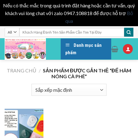
Nếu có thắc mắc trong quá trình đặt hàng hoặc cần tư vấn, quý
khách vui lòng chat với zalo 0947.108818 để được hỗ trợ
Bỏ
qua
Skip
Tìm
kiếm:
to
content
Danh mục sản
phẩm
TRANG CHỦ
/
SẢN PHẨM ĐƯỢC GẮN THẺ “ĐẾ HÂM
NÓNG CÀ PHÊ”