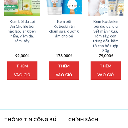
Kem bôi da Lợi
Kem bôi
Kem Kutieskin
An Cho Bé bôi
Kutieskin trị
bôi dịu da, dịu
hắc lào, lang ben,
chàm sữa, dưỡng
vết mẫn ngứa,
nấm, viêm da,
ẩm cho bé
rôm sảy, côn
rôm, sảy
trùng đốt, hăm
tả cho bé tuýp
30g
92,000
₫
178,000
₫
79,000
₫
THÊM
THÊM
THÊM
VÀO GIỎ
VÀO GIỎ
VÀO GIỎ
THÔNG TIN CÔNG BỐ
CHÍNH SÁCH