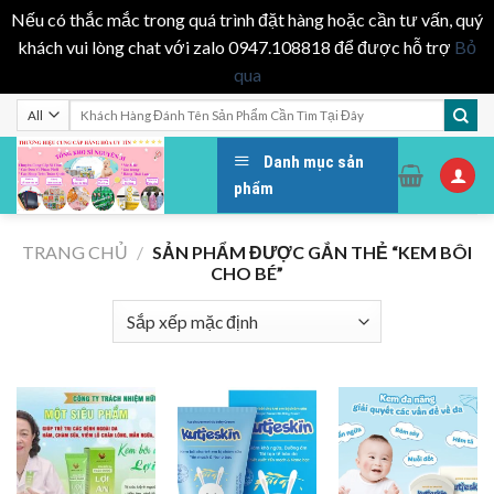
Nếu có thắc mắc trong quá trình đặt hàng hoặc cần tư vấn, quý
khách vui lòng chat với zalo 0947.108818 để được hỗ trợ
Bỏ
qua
Skip
Tìm
kiếm:
to
content
Danh mục sản
phẩm
TRANG CHỦ
/
SẢN PHẨM ĐƯỢC GẮN THẺ “KEM BÔI
CHO BÉ”