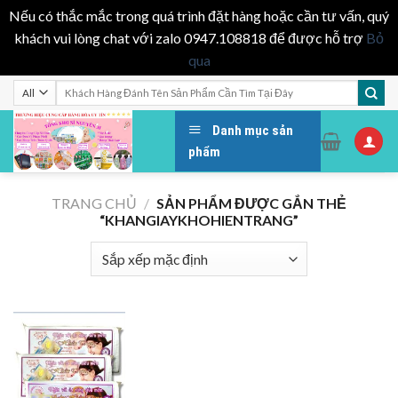
Nếu có thắc mắc trong quá trình đặt hàng hoặc cần tư vấn, quý
khách vui lòng chat với zalo 0947.108818 để được hỗ trợ
Bỏ
qua
Skip
Tìm
kiếm:
to
content
Danh mục sản
phẩm
TRANG CHỦ
/
SẢN PHẨM ĐƯỢC GẮN THẺ
“KHANGIAYKHOHIENTRANG”