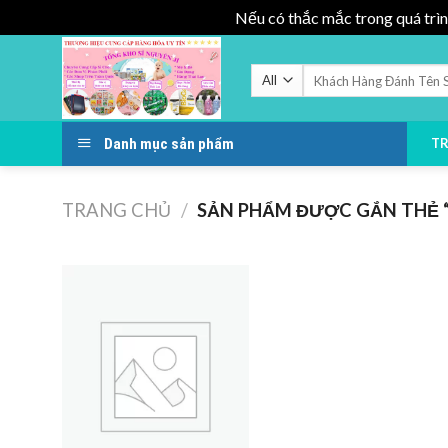
Nếu có thắc mắc trong quá trìn
Skip
to
Tìm
kiếm:
content
Danh mục sản phẩm
T
TRANG CHỦ
/
SẢN PHẨM ĐƯỢC GẮN THẺ