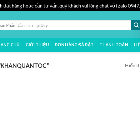
h đặt hàng hoặc cần tư vấn, quý khách vui lòng chat với zalo 09
RANG CHỦ
GIỚI THIỆU
ĐƠN HÀNG ĐÃ ĐẶT
THANH TOÁN
LI
Hiển th
 “KHANQUANTOC”