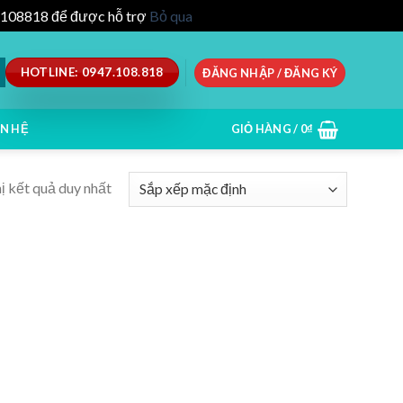
47.108818 để được hỗ trợ
Bỏ qua
HOTLINE: 0947.108.818
ĐĂNG NHẬP / ĐĂNG KÝ
ÊN HỆ
GIỎ HÀNG /
0
₫
ị kết quả duy nhất