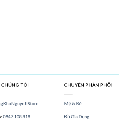
I CHÚNG TÔI
CHUYÊN PHÂN PHỐI
gKhoNguyeJIStore
Mẹ & Bé
o:
0947.108.818
Đồ Gia Dụng