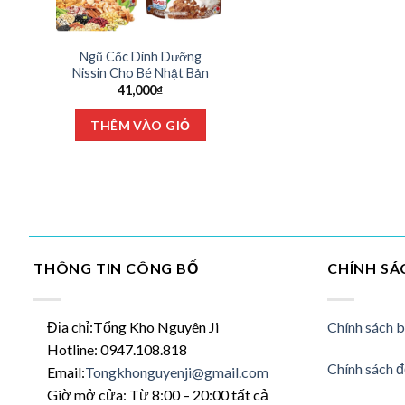
Ngũ Cốc Dinh Dưỡng
Nissin Cho Bé Nhật Bản
41,000
₫
Sản
THÊM VÀO GIỎ
phẩm
này
có
nhiều
biến
thể.
Các
THÔNG TIN CÔNG BỐ
CHÍNH SÁ
tùy
chọn
có
Địa chỉ:Tổng Kho Nguyên Ji
Chính sách 
thể
Hotline: 0947.108.818
được
Chính sách đ
Email:
Tongkhonguyenji@gmail.com
chọn
Giờ mở cửa: Từ 8:00 – 20:00 tất cả
trên