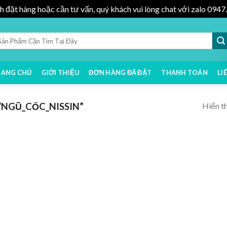
h đặt hàng hoặc cần tư vấn, quý khách vui lòng chat với zalo 09
RANG CHỦ
GIỚI THIỆU
ĐƠN HÀNG ĐÃ ĐẶT
THANH TOÁN
LI
Hiển th
NGŨ_CỐC_NISSIN”