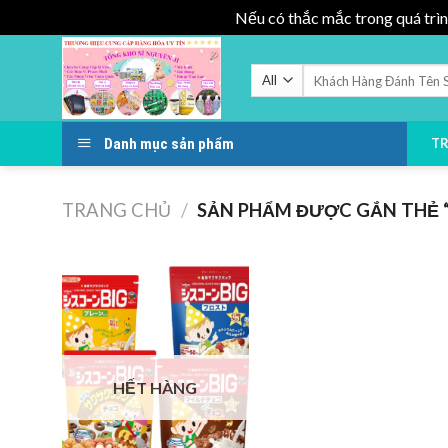
Nếu có thắc mắc trong quá trìn
Skip
to
Tìm
kiếm:
content
Danh mục sản phẩm
T
TRANG CHỦ
/
SẢN PHẨM ĐƯỢC GẮN THẺ “
HẾT HÀNG