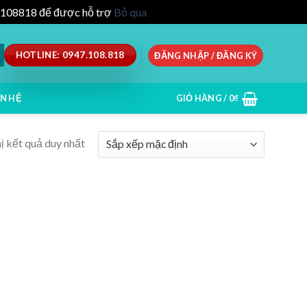
47.108818 để được hỗ trợ
Bỏ qua
HOTLINE: 0947.108.818
ĐĂNG NHẬP / ĐĂNG KÝ
ÊN HỆ
GIỎ HÀNG /
0
₫
ị kết quả duy nhất