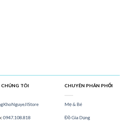
I CHÚNG TÔI
CHUYÊN PHÂN PHỐI
gKhoNguyeJIStore
Mẹ & Bé
o:
0947.108.818
Đồ Gia Dụng