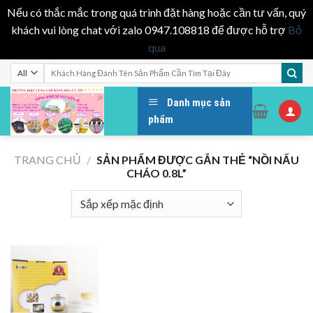
Nếu có thắc mắc trong quá trình đặt hàng hoặc cần tư vấn, quý
khách vui lòng chat với zalo 0947.108818 để được hỗ trợ
Bỏ
qua
Skip
Tìm
kiếm:
to
content
Danh mục sản
phẩm
TRANG CHỦ
/
SẢN PHẨM ĐƯỢC GẮN THẺ “NỒI NẤU
CHÁO 0.8L”