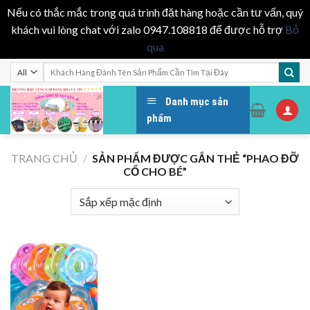
Nếu có thắc mắc trong quá trình đặt hàng hoặc cần tư vấn, quý
khách vui lòng chat với zalo 0947.108818 để được hỗ trợ
Bỏ
qua
Skip
Tìm
kiếm:
to
content
Danh mục sản
phẩm
TRANG CHỦ
/
SẢN PHẨM ĐƯỢC GẮN THẺ “PHAO ĐỠ
CỔ CHO BÉ”