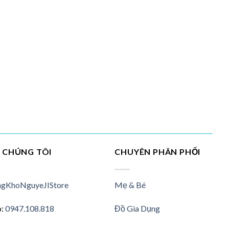
I CHÚNG TÔI
CHUYÊN PHÂN PHỐI
gKhoNguyeJIStore
Mẹ & Bé
o:
0947.108.818
Đồ Gia Dụng