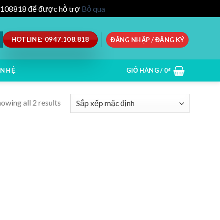
47.108818 để được hỗ trợ
Bỏ qua
HOTLINE: 0947.108.818
ĐĂNG NHẬP / ĐĂNG KÝ
ÊN HỆ
GIỎ HÀNG /
0
₫
owing all 2 results