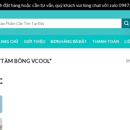
h đặt hàng hoặc cần tư vấn, quý khách vui lòng chat với zalo 09
RANG CHỦ
GIỚI THIỆU
ĐƠN HÀNG ĐÃ ĐẶT
THANH TOÁN
LI
Sh
“TĂM BÔNG VCOOL”