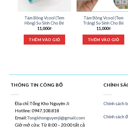
Tăm Bông Vcool (Tem
Tăm Bông Vcool (Tem
Hồng) Sơ Sinh Cho Bé
Trắng) Sơ Sinh Cho Bé
11,000
₫
11,000
₫
THÊM VÀO GIỎ
THÊM VÀO GIỎ
THÔNG TIN CÔNG BỐ
CHÍNH SÁ
Địa chỉ:Tổng Kho Nguyên Ji
Chính sách 
Hotline: 0947.108.818
Chính sách đ
Email:
Tongkhonguyenji@gmail.com
Giờ mở cửa: Từ 8:00 – 20:00 tất cả