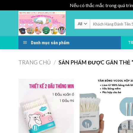
Nếu có thắc mắc trong quá trìn
Skip
to
Tìm
kiếm:
content
Danh mục sản phẩm
T
TRANG CHỦ
/
SẢN PHẨM ĐƯỢC GẮN THẺ 