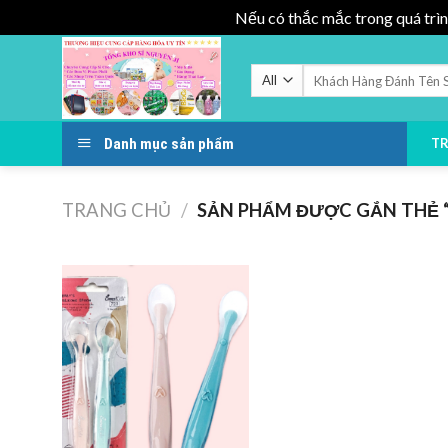
Nếu có thắc mắc trong quá trìn
Skip
to
Tìm
kiếm:
content
Danh mục sản phẩm
T
TRANG CHỦ
/
SẢN PHẨM ĐƯỢC GẮN THẺ “