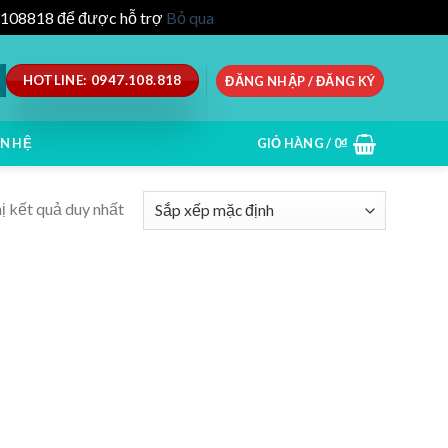
47.108818 để được hỗ trợ
Bỏ qua
HOTLINE: 0947.108.818
ĐĂNG NHẬP / ĐĂNG KÝ
ÊN HỆ
GIỎ HÀNG /
0
₫
ị kết quả duy nhất