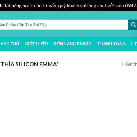
h đặt hàng hoặc cần tư vấn, quý khách vui lòng chat với zalo 09
RANG CHỦ
GIỚI THIỆU
ĐƠN HÀNG ĐÃ ĐẶT
THANH TOÁN
LI
Hiển th
THÌA SILICON EMMA”