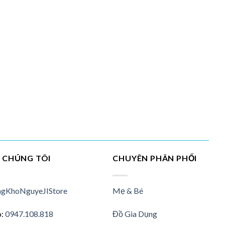
I CHÚNG TÔI
CHUYÊN PHÂN PHỐI
gKhoNguyeJIStore
Mẹ & Bé
o:
0947.108.818
Đồ Gia Dụng