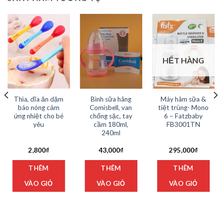
HẾT HÀNG
Thìa, dĩa ăn dặm
Bình sữa hãng
Máy hâm sữa &
báo nóng cảm
Comisbell, van
tiệt trùng- Mono
ứng nhiệt cho bé
chống sặc, tay
6 – Fatzbaby
yêu
cầm 180ml,
FB3001TN
240ml
2,800
₫
43,000
₫
295,000
₫
n
Sản
THÊM
THÊM
THÊM
hẩm
phẩm
y
này
VÀO GIỎ
VÀO GIỎ
VÀO GIỎ
có
iều
nhiều
ến
biến
ể.
thể.