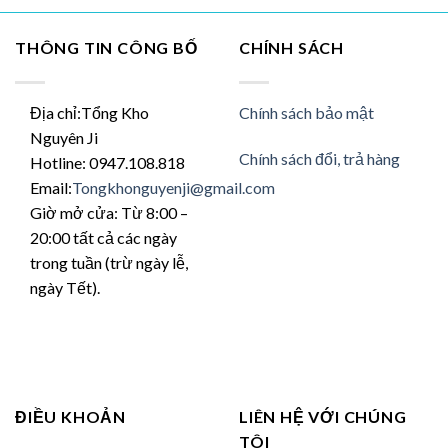
c
Các
y
tùy
THÔNG TIN CÔNG BỐ
CHÍNH SÁCH
ọn
chọn
có
ể
thể
Địa chỉ:Tổng Kho
Chính sách bảo mật
ược
được
Nguyên Ji
ọn
chọn
Chính sách đổi, trả hàng
Hotline: 0947.108.818
ên
trên
Email:
Tongkhonguyenji@gmail.com
ang
trang
n
sản
Giờ mở cửa: Từ 8:00 –
hẩm
phẩm
20:00 tất cả các ngày
trong tuần (trừ ngày lễ,
ngày Tết).
ĐIỀU KHOẢN
LIÊN HỆ VỚI CHÚNG
TÔI