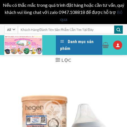
Nếu có thắc mắc trong quá trình đặt hàng hoặc cần tư vấn, quý
khách vui lòng chat với zalo 0947.108818 để được hỗ trợ
Bỏ
qua
Skip
Tìm
kiếm:
to
content
Danh mục sản
phẩm
LỌC