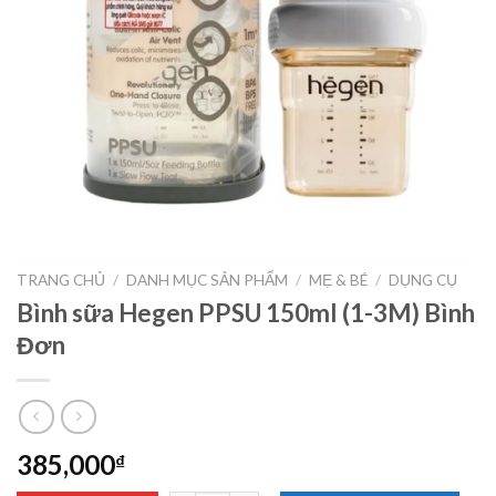
TRANG CHỦ
/
DANH MỤC SẢN PHẨM
/
MẸ & BÉ
/
DỤNG CỤ
Bình sữa Hegen PPSU 150ml (1-3M) Bình
Đơn
385,000
₫