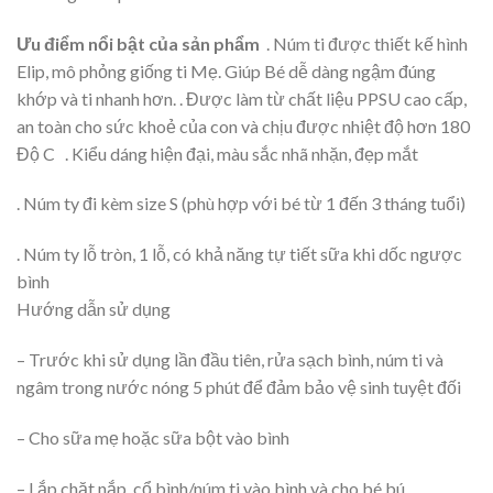
Ưu điểm nổi bật của sản phẩm
. Núm ti được thiết kế hình
Elip, mô phỏng giống ti Mẹ. Giúp Bé dễ dàng ngậm đúng
khớp và ti nhanh hơn. . Được làm từ chất liệu PPSU cao cấp,
an toàn cho sức khoẻ của con và chịu được nhiệt độ hơn 180
Độ C . Kiểu dáng hiện đại, màu sắc nhã nhặn, đẹp mắt
. Núm ty đi kèm size S (phù hợp với bé từ 1 đến 3 tháng tuổi)
. Núm ty lỗ tròn, 1 lỗ, có khả năng tự tiết sữa khi dốc ngược
bình
Hướng dẫn sử dụng
– Trước khi sử dụng lần đầu tiên, rửa sạch bình, núm ti và
ngâm trong nước nóng 5 phút để đảm bảo vệ sinh tuyệt đối
– Cho sữa mẹ hoặc sữa bột vào bình
– Lắp chặt nắp, cổ bình/núm ti vào bình và cho bé bú