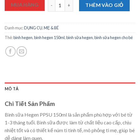
Bình sữa Hegen PPSU 150ml (1-3M) Bình Đơ
MUA HÀNG
THÊM VÀO GIỎ
Danh mục:
DỤNG CỤ
,
MẸ & BÉ
Thẻ:
bình hegen
,
bình hegen 150ml
,
bình sữa hegen
,
bình sữa hegen cho bé
MÔ TẢ
Chi Tiết Sản Phẩm
Bình sữa Hegen PPSU 150ml là sản phẩm phù hợp với bé từ
1-3 tháng tuổi. Bình sữa được làm từ chất liệu cao cấp, chịu
nhiệt tốt và có thiết kế núm ti tinh tế, mô phỏng ti mẹ, giúp bé
dễ dàng làm quen.