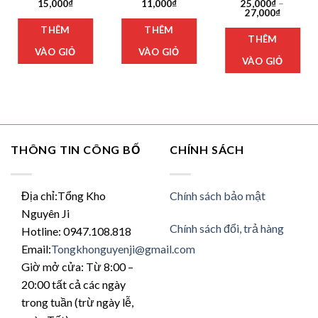
15,000
₫
11,000
₫
25,000
₫
–
Khoảng
27,000
₫
giá:
Sản
THÊM
THÊM
từ
THÊM
phẩ
25,000₫
đến
VÀO GIỎ
VÀO GIỎ
này
27,000₫
VÀO GIỎ
có
nhi
biế
thể.
Các
tùy
THÔNG TIN CÔNG BỐ
CHÍNH SÁCH
chọ
có
thể
Địa chỉ:Tổng Kho
Chính sách bảo mật
đượ
Nguyên Ji
chọ
Chính sách đổi, trả hàng
Hotline: 0947.108.818
trên
Email:
Tongkhonguyenji@gmail.com
tran
sản
Giờ mở cửa: Từ 8:00 –
phẩ
20:00 tất cả các ngày
trong tuần (trừ ngày lễ,