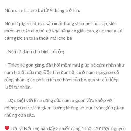
Núm size LL cho bé từ 9 tháng trở lên.
Núm ti pigeon được sản xuất bằng silicone cao cấp, siêu
mềm an toàn cho bé, có khả năng co giãn cao, giúp mang lại
cảm giác an toàn thoải mái cho bé
– Núm ti dành cho bình cổ rộng
– Thiết kế gọn gàng, đàn hồi mềm mại giúp bé cảm nhận như
núm ti thật của mẹ. Đặc tính đàn hồi có ở núm ti pigeon cổ
rộng nhằm giúp phát triển cơ hàm của bé, qua sự cử động
lưỡi tự nhiên.
– Đặc biệt với hình dạng của núm pigeon vừa khớp với
miệng của trẻ làm giảm lượng không khí nuốt vào giúp giảm
những cơn sặc.
Lưu ý: Nếu mẹ nào lấy 2 chiếc cùng 1 loại sẽ được nguyên