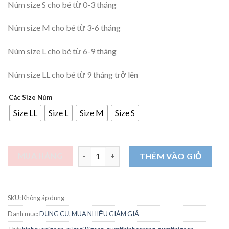
Núm size S cho bé từ 0-3 tháng
Núm size M cho bé từ 3-6 tháng
Núm size L cho bé từ 6-9 tháng
Núm size LL cho bé từ 9 tháng trở lên
Các Size Núm
Size LL
Size L
Size M
Size S
Núm ti Pigeon nội địa Nhật cổ rộng (hộp 2 c
MUA HÀNG
THÊM VÀO GIỎ
SKU:
Không áp dụng
Danh mục:
DỤNG CỤ
,
MUA NHIỀU GIẢM GIÁ