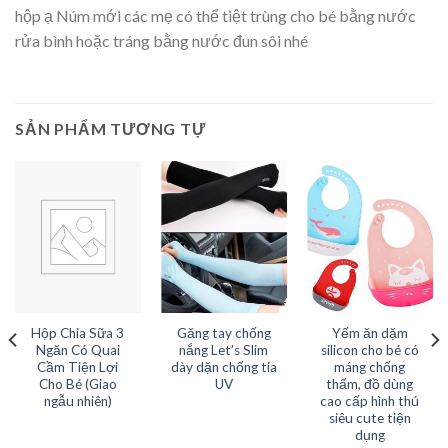
hộp ạ Núm mới các mẹ có thể tiệt trùng cho bé bằng nước
rửa bình hoặc tráng bằng nước đun sôi nhé
SẢN PHẨM TƯƠNG TỰ
Hộp Chia Sữa 3
Găng tay chống
Yếm ăn dặm
Ngăn Có Quai
nắng Let’s Slim
silicon cho bé có
Cầm Tiện Lợi
dày dặn chống tia
máng chống
Cho Bé (Giao
UV
thấm, đồ dùng
ngẫu nhiên)
cao cấp hình thú
siêu cute tiện
dụng