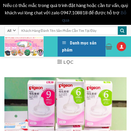
Nếu có thắc mắc trong quá trình đặt hàng hoặc cần tư vấn, quý
khách vui lòng chat với zalo 0947.108818 để được hỗ trợ
Bỏ
qua
Skip
Tìm
kiếm:
to
content
Danh mục sản
phẩm
LỌC