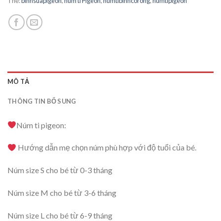
Thẻ:
binhsuapigeon
,
núm ti Pigeon
,
numtibinhcorong
,
numtipigeon
MÔ TẢ
THÔNG TIN BỔ SUNG
Núm ti pigeon:
Hướng dẫn mẹ chọn núm phù hợp với độ tuổi của bé.
Núm size S cho bé từ 0-3 tháng
Núm size M cho bé từ 3-6 tháng
Núm size L cho bé từ 6-9 tháng