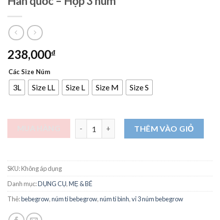
Hàn quốc – Hộp 3 núm
238,000
₫
Các Size Núm
3L
Size LL
Size L
Size M
Size S
Núm ti bình sữa Green Finger BebeGrow Hà
MUA HÀNG
THÊM VÀO GIỎ
SKU:
Không áp dụng
Danh mục:
DỤNG CỤ
,
MẸ & BÉ
Thẻ:
bebegrow
,
núm ti bebegrow
,
núm ti bình
,
vỉ 3 núm bebegrow