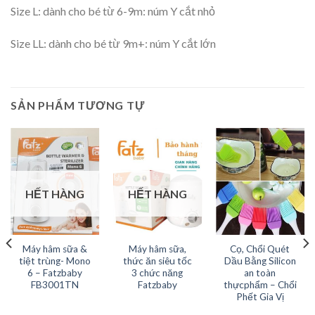
Size L: dành cho bé từ 6-9m: núm Y cắt nhỏ
Size LL: dành cho bé từ 9m+: núm Y cắt lớn
SẢN PHẨM TƯƠNG TỰ
HẾT HÀNG
HẾT HÀNG
Máy hâm sữa &
Máy hâm sữa,
Cọ, Chổi Quét
tiệt trùng- Mono
thức ăn siêu tốc
Dầu Bằng Silicon
6 – Fatzbaby
3 chức năng
an toàn
FB3001TN
Fatzbaby
thựcphẩm – Chổi
Phết Gia Vị