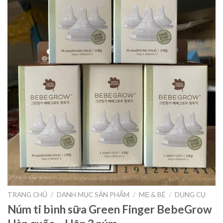
TRANG CHỦ
/
DANH MỤC SẢN PHẨM
/
MẸ & BÉ
/
DỤNG CỤ
Núm ti bình sữa Green Finger BebeGrow