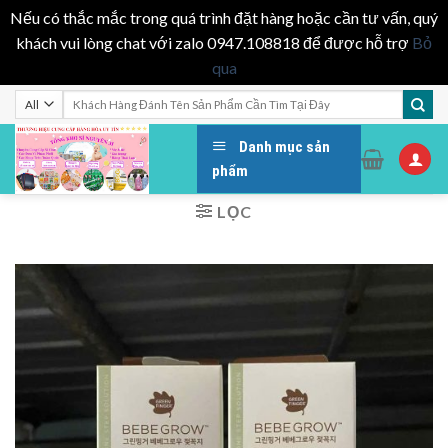
Nếu có thắc mắc trong quá trình đặt hàng hoặc cần tư vấn, quý
khách vui lòng chat với zalo 0947.108818 để được hỗ trợ
Bỏ
qua
Skip
Tìm
kiếm:
to
content
Danh mục sản
phẩm
LỌC