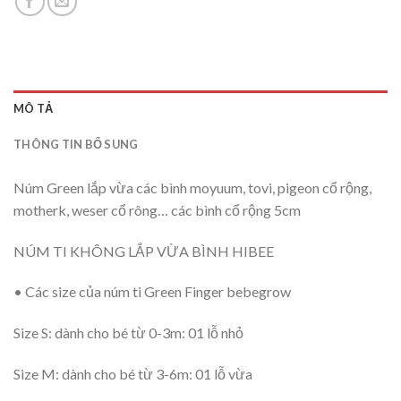
MÔ TẢ
THÔNG TIN BỔ SUNG
Núm Green lắp vừa các bình moyuum, tovi, pigeon cổ rộng,
motherk, weser cổ rông… các bình cổ rộng 5cm
NÚM TI KHÔNG LẮP VỪA BÌNH HIBEE
• Các size của núm ti Green Finger bebegrow
Size S: dành cho bé từ 0-3m: 01 lỗ nhỏ
Size M: dành cho bé từ 3-6m: 01 lỗ vừa