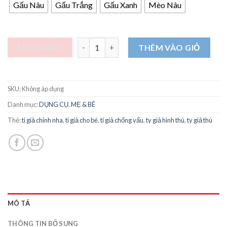
Gấu Nâu
Gấu Trắng
Gấu Xanh
Mèo Nâu
Núm ti giả hình Gấu Trúc, Mèo đầu tròn có 
MUA HÀNG
THÊM VÀO GIỎ
SKU:
Không áp dụng
Danh mục:
DỤNG CỤ
,
MẸ & BÉ
Thẻ:
ti giả chỉnh nha
,
ti giả cho bé
,
ti giả chống vẩu
,
ty giả hình thú
,
ty giả thú
MÔ TẢ
THÔNG TIN BỔ SUNG