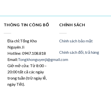
biến
thể.
Các
tùy
THÔNG TIN CÔNG BỐ
CHÍNH SÁCH
chọn
có
thể
được
Địa chỉ:Tổng Kho
Chính sách bảo mật
chọn
Nguyên Ji
trên
Chính sách đổi, trả hàng
Hotline: 0947.108.818
trang
Email:
Tongkhonguyenji@gmail.com
sản
Giờ mở cửa: Từ 8:00 –
phẩm
20:00 tất cả các ngày
trong tuần (trừ ngày lễ,
ngày Tết).