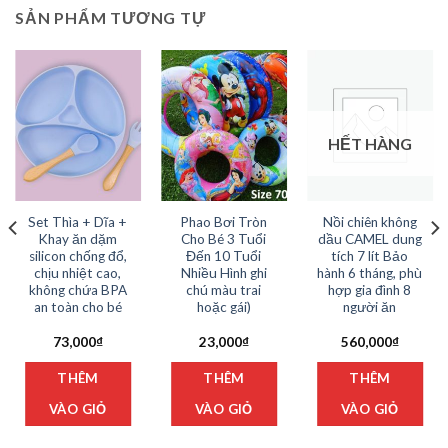
SẢN PHẨM TƯƠNG TỰ
HẾT HÀNG
Set Thìa + Dĩa +
Phao Bơi Tròn
Nồi chiên không
Khay ăn dặm
Cho Bé 3 Tuổi
dầu CAMEL dung
silicon chống đổ,
Đến 10 Tuổi
tích 7 lít Bảo
chịu nhiệt cao,
Nhiều Hình ghi
hành 6 tháng, phù
không chứa BPA
chú màu trai
hợp gia đình 8
an toàn cho bé
hoặc gái)
người ăn
73,000
₫
23,000
₫
560,000
₫
Sản
THÊM
THÊM
THÊM
phẩm
này
VÀO GIỎ
VÀO GIỎ
VÀO GIỎ
có
nhiều