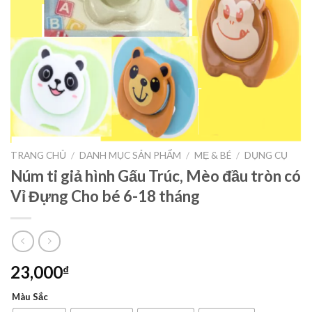
TRANG CHỦ
/
DANH MỤC SẢN PHẨM
/
MẸ & BÉ
/
DỤNG CỤ
Núm ti giả hình Gấu Trúc, Mèo đầu tròn có
Vỉ Đựng Cho bé 6-18 tháng
23,000
₫
Màu Sắc