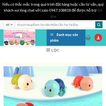
Nếu có thắc mắc trong quá trình đặt hàng hoặc cần tư vấn, quý
khách vui lòng chat với zalo 0947.108818 để được hỗ trợ
Bỏ
qua
Skip
Tìm
kiếm:
to
content
Danh mục sản
phẩm
LỌC