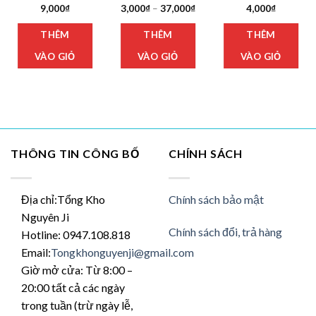
oảng
Khoảng
9,000
₫
3,000
₫
–
37,000
₫
4,000
₫
:
giá:
n
Sản
Sản
từ
THÊM
THÊM
THÊM
hẩm
phẩm
phẩm
000₫
3,000₫
n
đến
y
này
này
,000₫
37,000₫
VÀO GIỎ
VÀO GIỎ
VÀO GIỎ
có
có
iều
nhiều
nhiều
ến
biến
biến
ể.
thể.
thể.
c
Các
Các
y
tùy
tùy
THÔNG TIN CÔNG BỐ
CHÍNH SÁCH
ọn
chọn
chọn
có
có
ể
thể
thể
ược
được
được
Địa chỉ:Tổng Kho
Chính sách bảo mật
ọn
chọn
chọn
Nguyên Ji
ên
trên
trên
Chính sách đổi, trả hàng
Hotline: 0947.108.818
ang
trang
trang
Email:
Tongkhonguyenji@gmail.com
n
sản
sản
Giờ mở cửa: Từ 8:00 –
hẩm
phẩm
phẩm
20:00 tất cả các ngày
trong tuần (trừ ngày lễ,