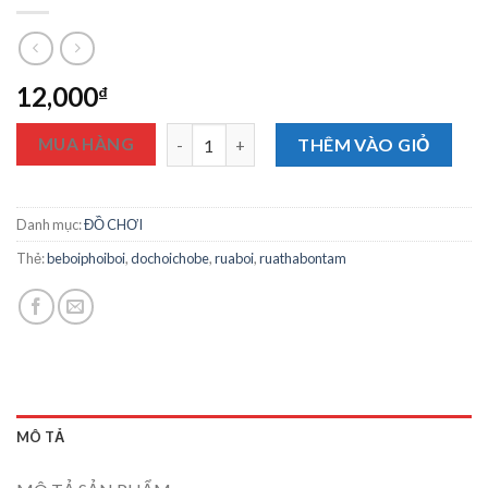
12,000
₫
Rùa Chạy Cót Thả Bồn Tắm Cho Bé Thíc
MUA HÀNG
THÊM VÀO GIỎ
Danh mục:
ĐỒ CHƠI
Thẻ:
beboiphoiboi
,
dochoichobe
,
ruaboi
,
ruathabontam
MÔ TẢ