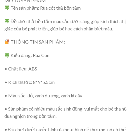
MÔ TẢ SẢN PHẨM
Tên sản phẩm: Rùa cót thả bồn tắm
Đồ chơi thả bồn tắm màu sắc tươi sáng giúp kích thích thị
giác của bé phát triển, giúp bé học cách phân biệt màu.
THÔNG TIN SẢN PHẨM:
Kiểu dáng: Rùa Con
• Chất liệu: ABS
• Kích thước: 8*9*5.5cm
• Màu sắc: đỏ, xanh dương, xanh lá cây
• Sản phẩm có nhiều màu sắc sinh động, vui mắt cho bé tha hồ
đùa nghịch trong bồn tắm.
• Đồ chơi dưới nước hình rùa hoạt hình dễ thương, nó có thể