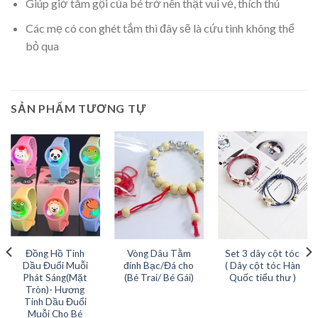
Giúp giờ tắm gội của bé trở nên thật vui vẻ, thích thú
Các mẹ có con ghét tắm thì đây sẽ là cứu tinh không thể
bỏ qua
SẢN PHẨM TƯƠNG TỰ
Đồng Hồ Tinh
Vòng Dâu Tằm
Set 3 dây cột tóc
Dầu Đuổi Muỗi
đính Bạc/Đá cho
( Dây cột tóc Hàn
Phát Sáng(Mặt
(Bé Trai/ Bé Gái)
Quốc tiểu thư )
Tròn)- Hương
Tinh Dầu Đuổi
Muỗi Cho Bé