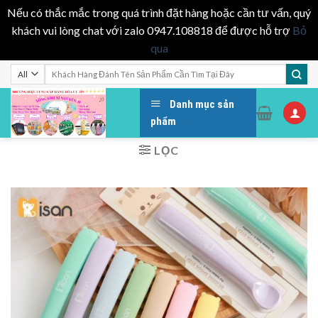
Nếu có thắc mắc trong quá trình đặt hàng hoặc cần tư vấn, quý
khách vui lòng chat với zalo 0947.108818 để được hỗ trợ
Bỏ
qua
Skip
Tìm
kiếm:
to
content
Danh mục sản
phẩm
LỌC