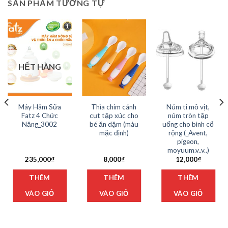
SẢN PHẨM TƯƠNG TỰ
HẾT HÀNG
Máy Hâm Sữa
Thìa chim cánh
Núm ti mỏ vịt,
Fatz 4 Chức
cụt tập xúc cho
núm tròn tập
Năng_3002
bé ăn dặm (màu
uống cho bình cổ
mặc định)
rộng (_Avent,
pigeon,
moyuum.v..v..)
235,000
₫
8,000
₫
12,000
₫
n
Sản
Sản
THÊM
THÊM
THÊM
hẩm
phẩm
phẩ
y
này
này
VÀO GIỎ
VÀO GIỎ
VÀO GIỎ
có
có
iều
nhiều
nhi
ến
biến
biế