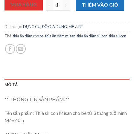
Thìa Ăn Dặm Misan Silicone Cho Bé - Thìa 
MUA HÀNG
THÊM VÀO GIỎ
Danh mục:
DỤNG CỤ
,
ĐỒ GIA DỤNG
,
MẸ & BÉ
Thẻ:
thìa ăn dặm cho bé
,
thìa ăn dặm misan
,
thìa ăn dặm silicon
,
thìa silicon
MÔ TẢ
** THÔNG TIN SẢN PHẨM:**
Tên sản phẩm: Thìa silicon Misan cho bé từ 3 tháng tuổi hình
Mèo Gấu