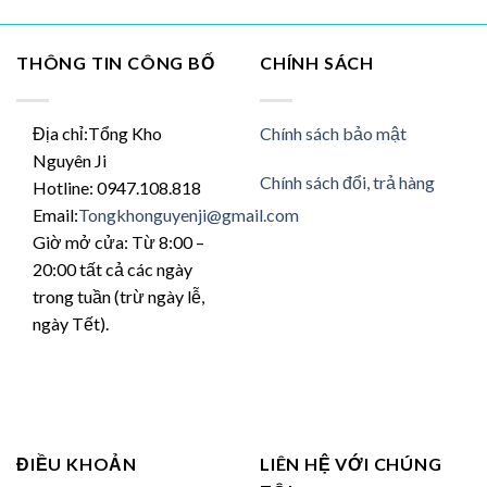
ể.
thể.
thể.
c
Các
Các
y
tùy
tùy
THÔNG TIN CÔNG BỐ
CHÍNH SÁCH
ọn
chọn
chọ
có
có
ể
thể
thể
Địa chỉ:Tổng Kho
Chính sách bảo mật
ược
được
đượ
Nguyên Ji
ọn
chọn
chọ
Chính sách đổi, trả hàng
Hotline: 0947.108.818
ên
trên
trên
Email:
Tongkhonguyenji@gmail.com
ang
trang
tran
n
sản
sản
Giờ mở cửa: Từ 8:00 –
hẩm
phẩm
phẩ
20:00 tất cả các ngày
trong tuần (trừ ngày lễ,
ngày Tết).
ĐIỀU KHOẢN
LIÊN HỆ VỚI CHÚNG