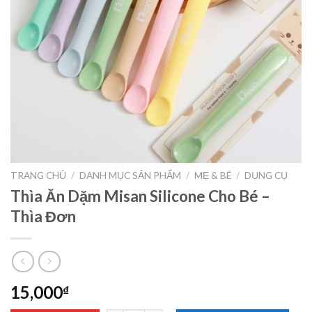
TRANG CHỦ
/
DANH MỤC SẢN PHẨM
/
MẸ & BÉ
/
DỤNG CỤ
Thìa Ăn Dặm Misan Silicone Cho Bé –
Thìa Đơn
15,000
₫