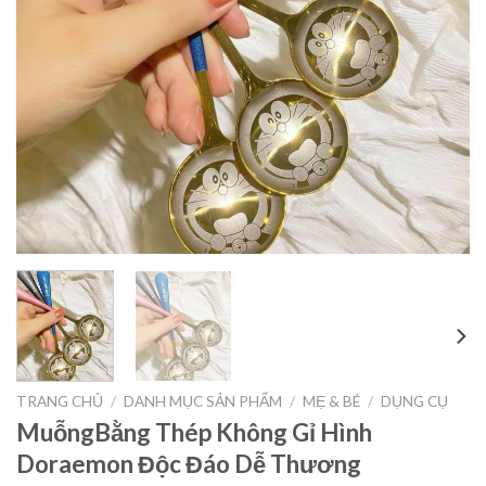
TRANG CHỦ
/
DANH MỤC SẢN PHẨM
/
MẸ & BÉ
/
DỤNG CỤ
MuỗngBằng Thép Không Gỉ Hình
Doraemon Độc Đáo Dễ Thương