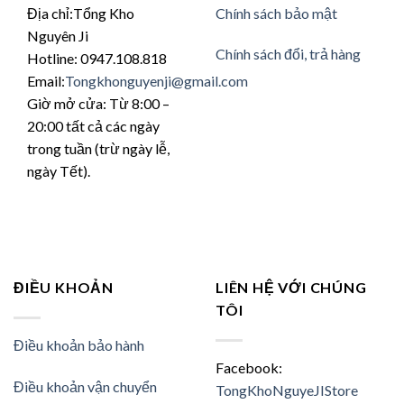
thể
thể
ược
được
Địa chỉ:Tổng Kho
Chính sách bảo mật
được
đượ
ọn
chọn
Nguyên Ji
chọn
chọ
ên
trên
Chính sách đổi, trả hàng
Hotline: 0947.108.818
trên
trên
ang
trang
Email:
Tongkhonguyenji@gmail.com
trang
tran
n
sản
sản
sản
Giờ mở cửa: Từ 8:00 –
hẩm
phẩm
phẩm
phẩ
20:00 tất cả các ngày
trong tuần (trừ ngày lễ,
ngày Tết).
ĐIỀU KHOẢN
LIÊN HỆ VỚI CHÚNG
TÔI
Điều khoản bảo hành
Facebook:
Điều khoản vận chuyển
TongKhoNguyeJIStore