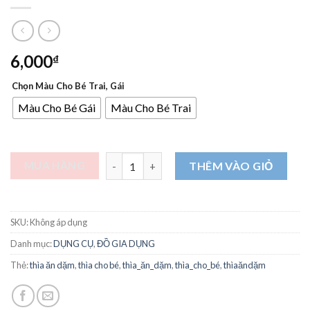
6,000
₫
Chọn Màu Cho Bé Trai, Gái
Màu Cho Bé Gái
Màu Cho Bé Trai
MuỗngBằng Thép Không Gỉ Hình Doraemon
MUA HÀNG
THÊM VÀO GIỎ
SKU:
Không áp dụng
Danh mục:
DỤNG CỤ
,
ĐỒ GIA DỤNG
Thẻ:
thìa ăn dặm
,
thìa cho bé
,
thìa_ăn_dặm
,
thìa_cho_bé
,
thìaăndặm