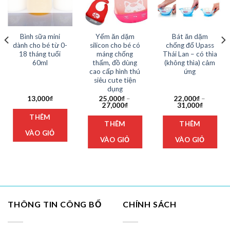
Bình sữa mini
Yếm ăn dặm
Bát ăn dặm
dành cho bé từ 0-
silicon cho bé có
chống đổ Upass
18 tháng tuổi
máng chống
Thái Lan – có thìa
60ml
thấm, đồ dùng
(không thìa) cảm
cao cấp hình thú
ứng
siêu cute tiện
dụng
oảng
13,000
₫
25,000
₫
–
22,000
₫
–
:
Khoảng
Khoảng
27,000
₫
31,000
₫
n
Sản
giá:
giá:
Sản
Sản
THÊM
hẩm
phẩm
000₫
từ
từ
THÊM
THÊM
phẩm
phẩ
n
25,000₫
22,000₫
y
này
,000₫
đến
đến
VÀO GIỎ
này
này
27,000₫
31,000₫
có
VÀO GIỎ
VÀO GIỎ
có
có
iều
nhiều
nhiều
nhi
ến
biến
biến
biế
ể.
thể.
thể.
thể.
c
Các
Các
Các
y
tùy
tùy
tùy
THÔNG TIN CÔNG BỐ
CHÍNH SÁCH
ọn
chọn
chọn
chọ
có
có
có
ể
thể