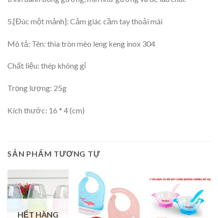
5.[Đúc một mảnh]: Cảm giác cầm tay thoải mái
Mô tả: Tên: thìa tròn mèo leng keng inox 304
Chất liệu: thép không gỉ
Trọng lượng: 25g
Kích thước: 16 * 4 (cm)
SẢN PHẨM TƯƠNG TỰ
HẾT HÀNG