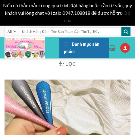
Nếu có thắc mắc trong quá trình đặt hàng hoặc cần tư vấn, quý
khách vui lòng chat với zalo 0947.108818 để được hỗ trợ
Bỏ
qua
Skip
Tìm
kiếm:
to
content
Danh mục sản
phẩm
LỌC